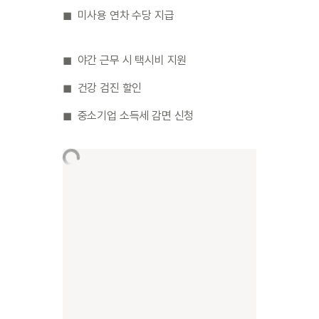
◼︎  미사용 연차 수당 지급
◼︎  야간 근무 시 택시비 지원
◼︎  건강 검진 할인
◼︎  중소기업 소득세 감면 신청