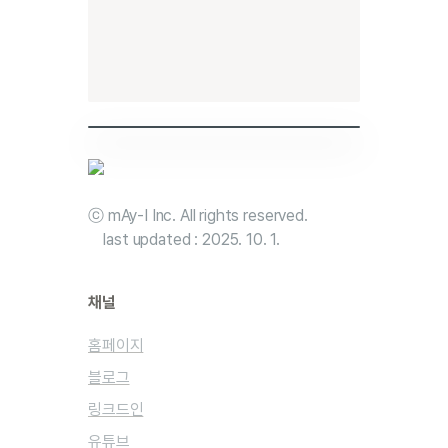
ⓒ mAy-I Inc. All rights reserved.

last updated : 
2025. 10. 1.
채널
유튜브